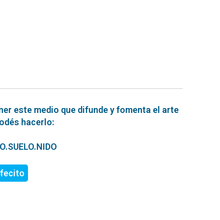
ner este medio que difunde y fomenta el arte
podés hacerlo:
ERO.SUELO.NIDO
fecito