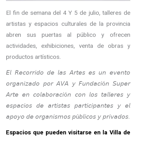
El fin de semana del 4 Y 5 de julio, talleres de
artistas y espacios culturales de la provincia
abren sus puertas al público y ofrecen
actividades, exhibiciones, venta de obras y
productos artísticos.
𝘌𝘭 𝘙𝘦𝘤𝘰𝘳𝘳𝘪𝘥𝘰 𝘥𝘦 𝘭𝘢𝘴 𝘈𝘳𝘵𝘦𝘴 𝘦𝘴 𝘶𝘯 𝘦𝘷𝘦𝘯𝘵𝘰
𝘰𝘳𝘨𝘢𝘯𝘪𝘻𝘢𝘥𝘰 𝘱𝘰𝘳 𝘈𝘝𝘈 𝘺 𝘍𝘶𝘯𝘥𝘢𝘤𝘪ó𝘯 𝘚𝘶𝘱𝘦𝘳
𝘈𝘳𝘵𝘦 𝘦𝘯 𝘤𝘰𝘭𝘢𝘣𝘰𝘳𝘢𝘤𝘪ó𝘯 𝘤𝘰𝘯 𝘭𝘰𝘴 𝘵𝘢𝘭𝘭𝘦𝘳𝘦𝘴 𝘺
𝘦𝘴𝘱𝘢𝘤𝘪𝘰𝘴 𝘥𝘦 𝘢𝘳𝘵𝘪𝘴𝘵𝘢𝘴 𝘱𝘢𝘳𝘵𝘪𝘤𝘪𝘱𝘢𝘯𝘵𝘦𝘴 𝘺 𝘦𝘭
𝘢𝘱𝘰𝘺𝘰 𝘥𝘦 𝘰𝘳𝘨𝘢𝘯𝘪𝘴𝘮𝘰𝘴 𝘱ú𝘣𝘭𝘪𝘤𝘰𝘴 𝘺 𝘱𝘳𝘪𝘷𝘢𝘥𝘰𝘴.
Espacios que pueden visitarse en la Villa de