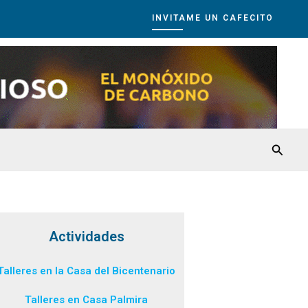
INVITAME UN CAFECITO
Busca
Actividades
Talleres en la Casa del Bicentenario
Talleres en Casa Palmira