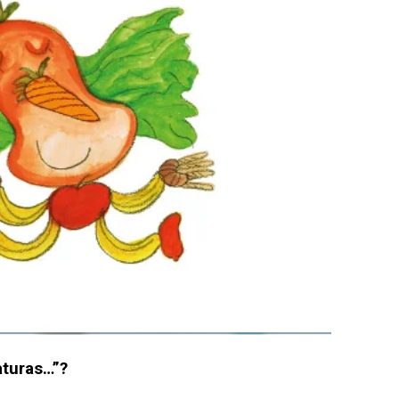
aturas…”?