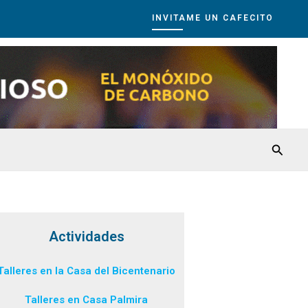
INVITAME UN CAFECITO
Busca
Actividades
Talleres en la Casa del Bicentenario
Talleres en Casa Palmira