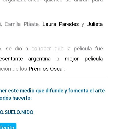
, Camila Pláate,
Laura Paredes
y
Julieta
, se dio a conocer que la película fue
esentante argentina
a
mejor película
ición de los
Premios Óscar
.
ner este medio que difunde y fomenta el arte
podés hacerlo:
ERO.SUELO.NIDO
fecito