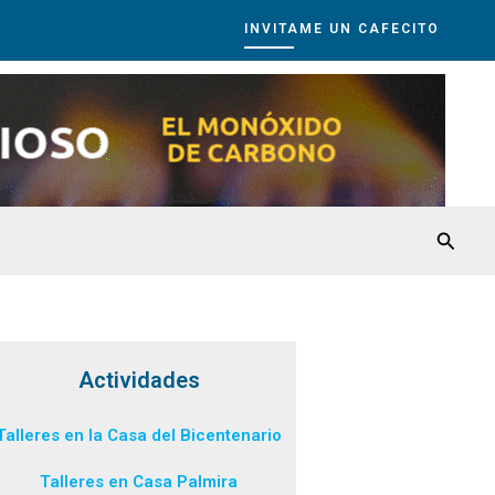
INVITAME UN CAFECITO
Busca
Actividades
Talleres en la Casa del Bicentenario
Talleres en Casa Palmira