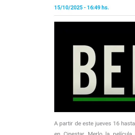
15/10/2025 - 16:49 hs.
A partir de este jueves 16 hast
en Cinestar Merlo la película 