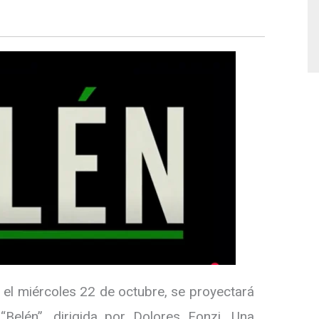
a el miércoles 22 de octubre, se proyectará
“Belén”, dirigida por Dolores Fonzi. Una