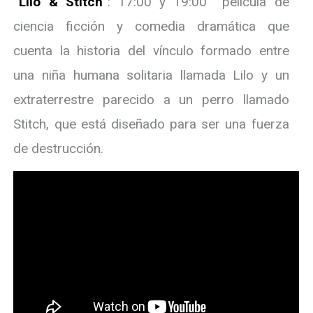
“Lilo & Stitch”
: 17:00 y 19:00 película de
ciencia ficción y comedia dramática que
cuenta la historia del vínculo formado entre
una niña humana solitaria llamada Lilo y un
extraterrestre parecido a un perro llamado
Stitch, que está diseñado para ser una fuerza
de destrucción.