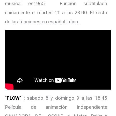
musical en1965. Función subtitulada
únicamente el martes 11 a las 23:00. El resto
de las funciones en español latino.
“
FLOW”
: sábado 8 y domingo 9 a las 18:45
Película de animación independiente