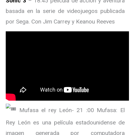
Sonic 3
– 18:45 película de acción y aventura
basada en la serie de videojuegos publicada
por Sega. Con Jim Carrey y Keanou Reeves
Mufasa el rey León- 21 :00 Mufasa: El
Rey León es una película estadounidense de
imagen generada por computadora