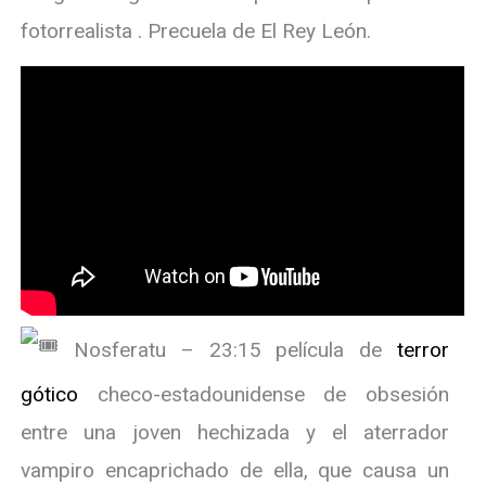
fotorrealista . Precuela de El Rey León.
Nosferatu – 23:15 película de
terror
gótico
checo-estadounidense de obsesión
entre una joven hechizada y el aterrador
vampiro encaprichado de ella, que causa un