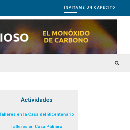
INVITAME UN CAFECITO
Busca
Actividades
Talleres en la Casa del Bicentenario
Talleres en Casa Palmira