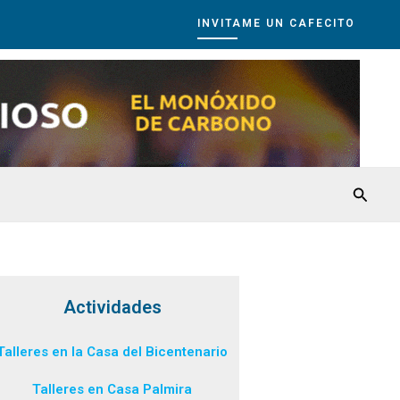
INVITAME UN CAFECITO
Busca
Actividades
Talleres en la Casa del Bicentenario
Talleres en Casa Palmira