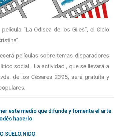
 película “La Odisea de los Giles”, el Ciclo
istina”.
recerá películas sobre temas disparadores
ítico social . La actividad , que se llevará a
Avda. de los Césares 2395, será gratuita y
populares.
ner este medio que difunde y fomenta el arte
podés hacerlo:
ERO.SUELO.NIDO