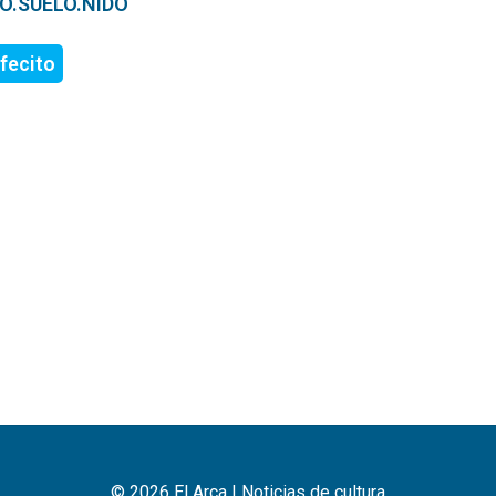
ERO.SUELO.NIDO
fecito
© 2026 El Arca | Noticias de cultura