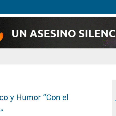
irco y Humor “Con el
”