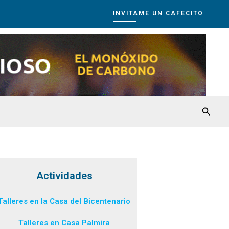
INVITAME UN CAFECITO
Busca
Actividades
Talleres en la Casa del Bicentenario
Talleres en Casa Palmira