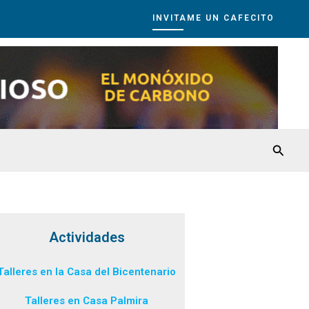
INVITAME UN CAFECITO
Busca
Actividades
Talleres en la Casa del Bicentenario
Talleres en Casa Palmira