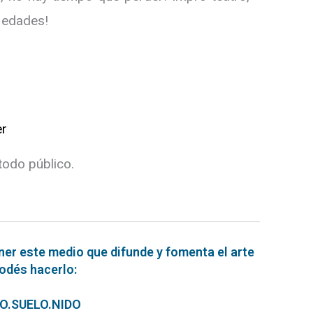
 edades!
er
todo público.
ner este medio que difunde y fomenta el arte
podés hacerlo:
ERO.SUELO.NIDO