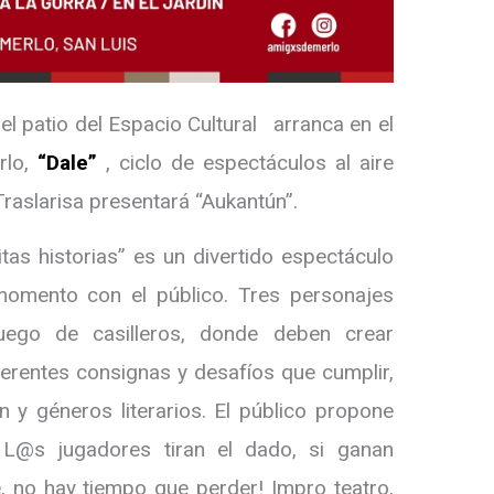
n el patio del Espacio Cultural
arranca en el
rlo,
“Dale”
, ciclo de espectáculos al aire
 Traslarisa presentará “Aukantún”.
tas historias” es un divertido espectáculo
 momento con el público. Tres personajes
juego de casilleros, donde deben crear
iferentes consignas y desafíos que cumplir,
 y géneros literarios. El público propone
. L@s jugadores tiran el dado, si ganan
e, no hay tiempo que perder! Impro teatro,