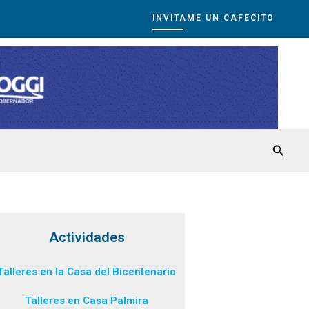
INVITAME UN CAFECITO
Busca
Actividades
Talleres en la Casa del Bicentenario
Talleres en Casa Palmira