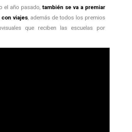
mo el año pasado,
también se va a premiar
 con viajes
, además de todos los premios
ovisuales que reciben las escuelas por