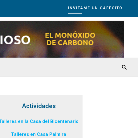
INVITAME UN CAFECITO
Busca
Actividades
Talleres en la Casa del Bicentenario
Talleres en Casa Palmira