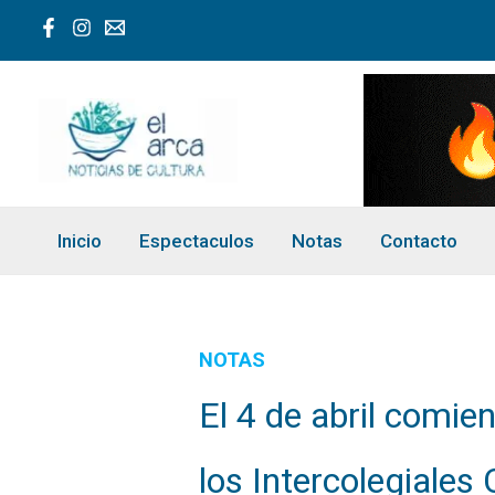
Ir
al
contenido
Inicio
Espectaculos
Notas
Contacto
NOTAS
El 4 de abril comie
los Intercolegiales 