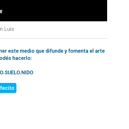
n Luis
ner este medio que difunde y fomenta el arte
podés hacerlo:
ERO.SUELO.NIDO
fecito