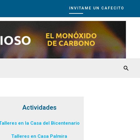
INVITAME UN CAFECITO
Busca
Actividades
Talleres en la Casa del Bicentenario
Talleres en Casa Palmira