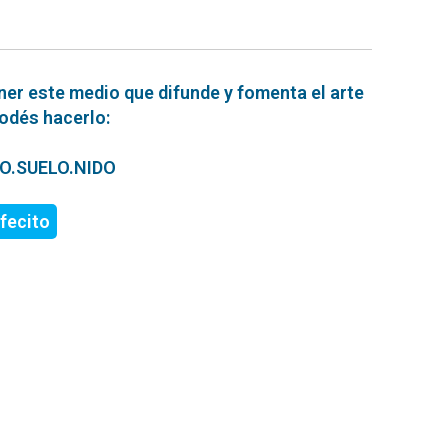
ner este medio que difunde y fomenta el arte
podés hacerlo:
ERO.SUELO.NIDO
fecito