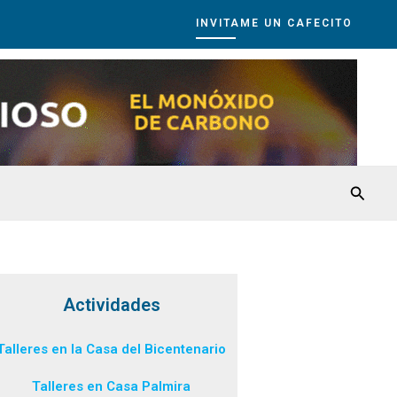
INVITAME UN CAFECITO
Busca
Actividades
Talleres en la Casa del Bicentenario
Talleres en Casa Palmira