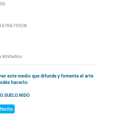
:30
 3476675928
limitados
ner este medio que difunde y fomenta el arte
podés hacerlo:
ERO.SUELO.NIDO
fecito