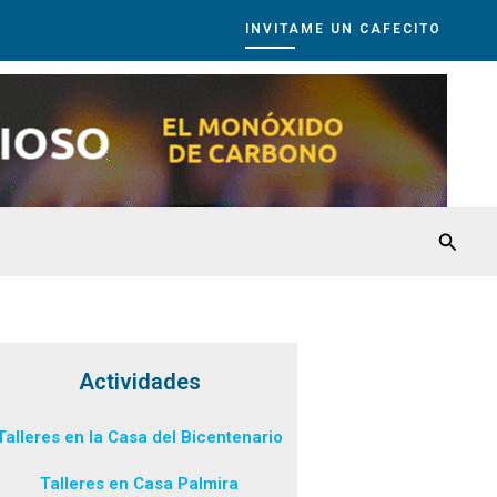
INVITAME UN CAFECITO
Busca
Actividades
Talleres en la Casa del Bicentenario
Talleres en Casa Palmira