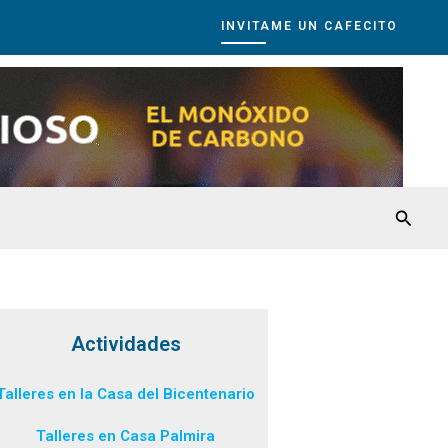
INVITAME UN CAFECITO
Busca
Actividades
Talleres en la Casa del Bicentenario
Talleres en Casa Palmira