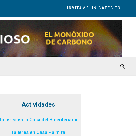
INVITAME UN CAFECITO
Busca
Actividades
Talleres en la Casa del Bicentenario
Talleres en Casa Palmira