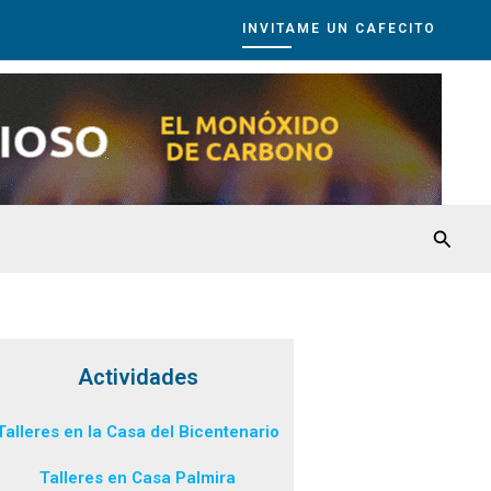
INVITAME UN CAFECITO
Busca
Actividades
Talleres en la Casa del Bicentenario
Talleres en Casa Palmira