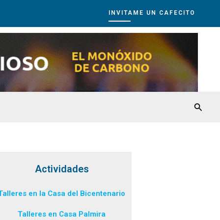
INVITAME UN CAFECITO
Busca
Actividades
Talleres en la Casa del Bicentenario
Talleres en Casa Palmira