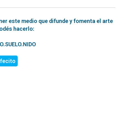
ner este medio que difunde y fomenta el arte
podés hacerlo:
ERO.SUELO.NIDO
fecito