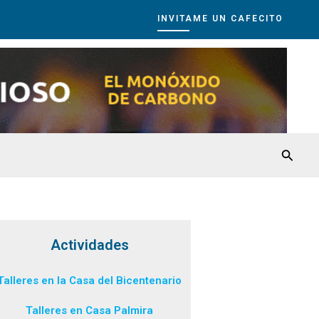
INVITAME UN CAFECITO
Busca
Actividades
Talleres en la Casa del Bicentenario
Talleres en Casa Palmira