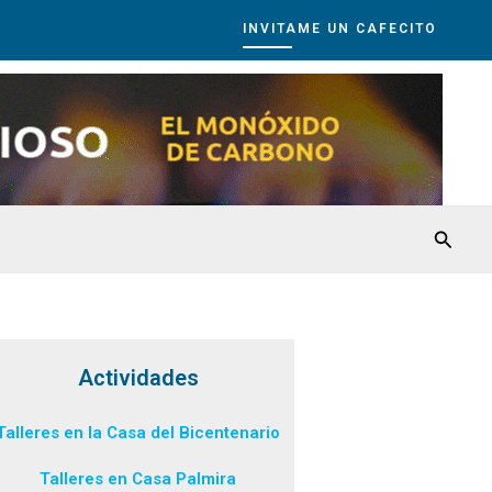
INVITAME UN CAFECITO
Busca
Actividades
Talleres en la Casa del Bicentenario
Talleres en Casa Palmira