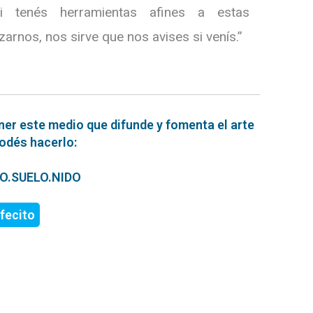
si tenés herramientas afines a estas
zarnos, nos sirve que nos avises si venís.”
ner este medio que difunde y fomenta el arte
podés hacerlo:
ERO.SUELO.NIDO
fecito