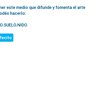
ner este medio que difunde y fomenta el arte
podés hacerlo:
ERO.SUELO.NIDO
fecito