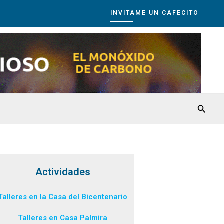
INVITAME UN CAFECITO
Busca
Actividades
Talleres en la Casa del Bicentenario
Talleres en Casa Palmira