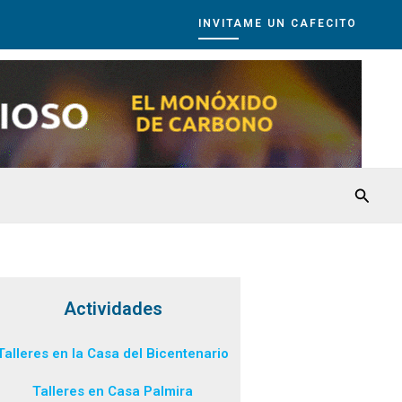
INVITAME UN CAFECITO
Busca
Actividades
Talleres en la Casa del Bicentenario
Talleres en Casa Palmira