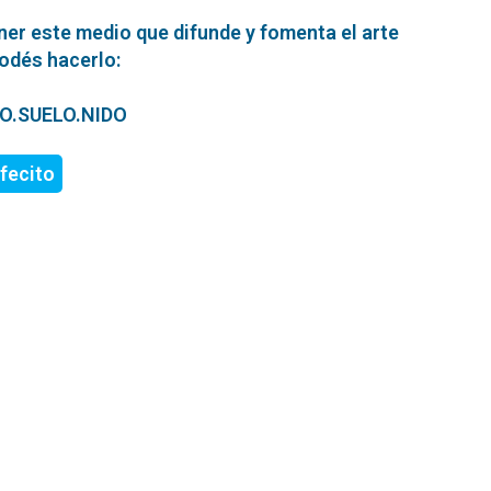
ner este medio que difunde y fomenta el arte
podés hacerlo:
ERO.SUELO.NIDO
fecito