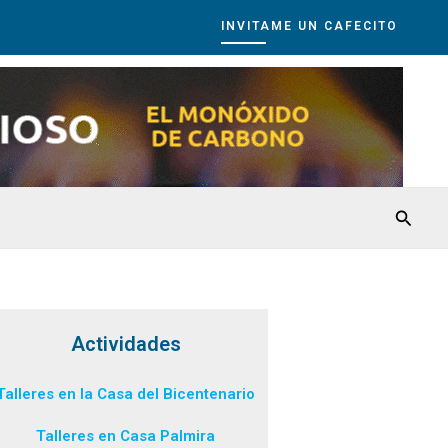
INVITAME UN CAFECITO
Busca
Actividades
Talleres en la Casa del Bicentenario
Talleres en Casa Palmira