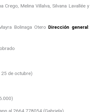
a Crego, Melina Villalva, Silvana Lavallée y
 Mayra Bolinaga Otero
Dirección general
:
Sobrado
s 25 de octubre)
$6.000)
app al 2664 778054 (Gabriela)