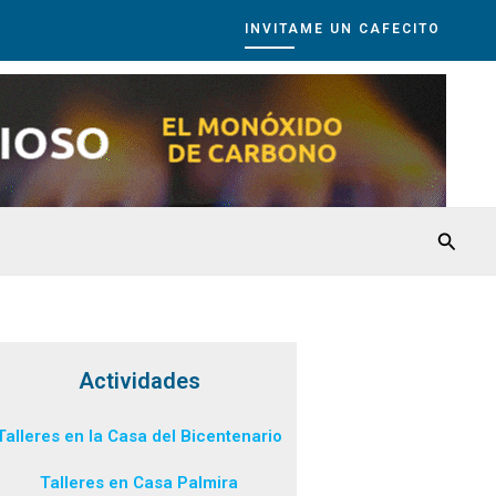
INVITAME UN CAFECITO
Busca
Actividades
Talleres en la Casa del Bicentenario
Talleres en Casa Palmira