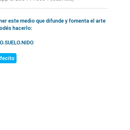
ner este medio que difunde y fomenta el arte
podés hacerlo:
ERO.SUELO.NIDO
fecito