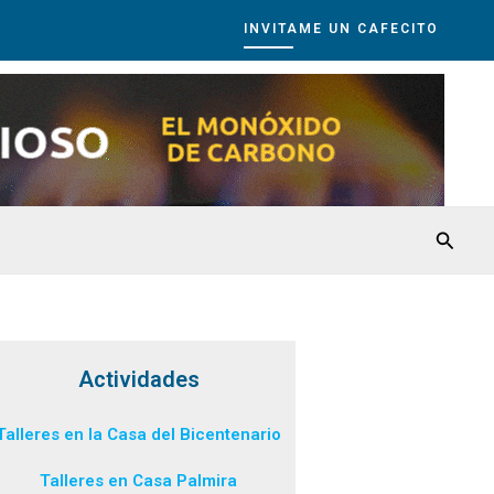
INVITAME UN CAFECITO
Busca
Actividades
Talleres en la Casa del Bicentenario
Talleres en Casa Palmira