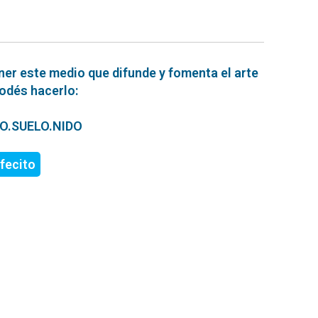
ner este medio que difunde y fomenta el arte
podés hacerlo:
ERO.SUELO.NIDO
fecito