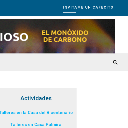
INVITAME UN CAFECITO
Busca
Actividades
Talleres en la Casa del Bicentenario
Talleres en Casa Palmira