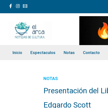
Ir
al
contenido
Inicio
Espectaculos
Notas
Contacto
NOTAS
Presentación del Li
Edgardo Scott