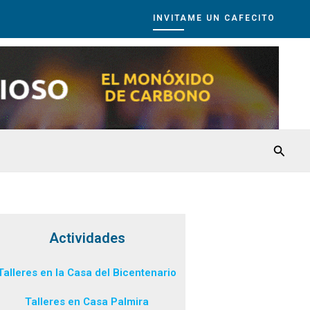
INVITAME UN CAFECITO
Busca
Actividades
Talleres en la Casa del Bicentenario
Talleres en Casa Palmira