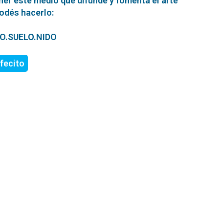
ner este medio que difunde y fomenta el arte
podés hacerlo:
ERO.SUELO.NIDO
fecito