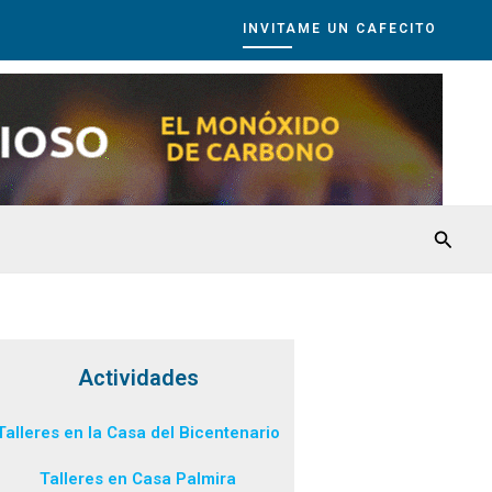
INVITAME UN CAFECITO
Busca
Actividades
Talleres en la Casa del Bicentenario
Talleres en Casa Palmira