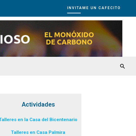
INVITAME UN CAFECITO
Busca
Actividades
Talleres en la Casa del Bicentenario
Talleres en Casa Palmira