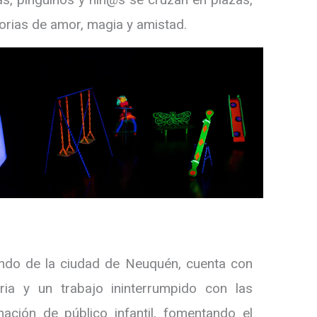
orias de amor, magia y amistad.
undo de la ciudad de Neuquén, cuenta con
ia y un trabajo ininterrumpido con las
ación de público infantil, fomentando el