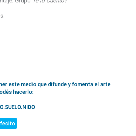
ontaje. Grupo
Te lo Cuento?
s.
ner este medio que difunde y fomenta el arte
podés hacerlo:
ERO.SUELO.NIDO
fecito