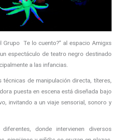
l Grupo Te lo cuento?” al espacio Amigxs
, un espectáculo de teatro negro destinado
cipalmente a las infancias.
 técnicas de manipulación directa, títeres,
adora puesta en escena está diseñada bajo
o, invitando a un viaje sensorial, sonoro y
iferentes, donde intervienen diversos
s, pingüinos y niñ@s se cruzan en plazas,