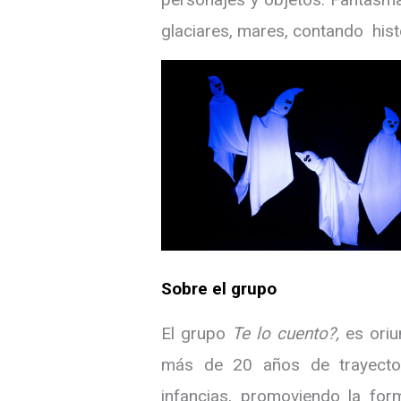
glaciares, mares, contando hist
Sobre el grupo
El grupo
Te lo cuento?,
es ori
más de 20 años de trayector
infancias, promoviendo la form