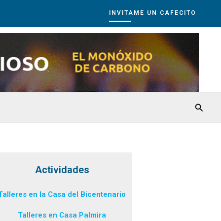
INVITAME UN CAFECITO
Busca
Actividades
Talleres en la Casa del Bicentenario
Talleres en Casa Palmira