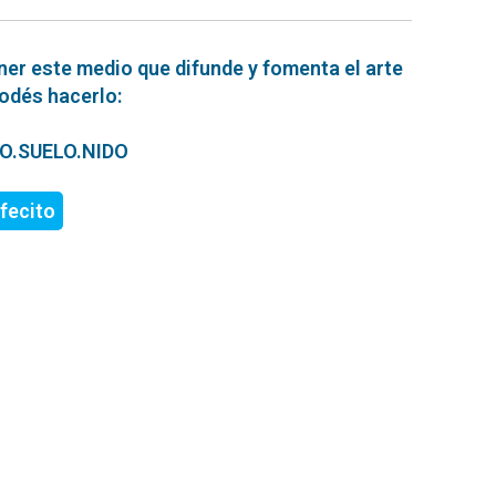
ner este medio que difunde y fomenta el arte
podés hacerlo:
ERO.SUELO.NIDO
fecito