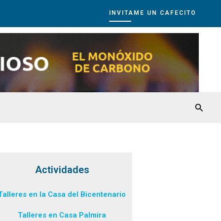
INVITAME UN CAFECITO
Busca
Actividades
Talleres en la Casa del Bicentenario
Talleres en Casa Palmira