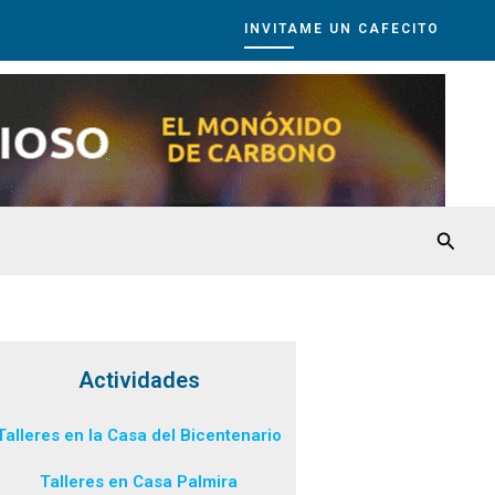
INVITAME UN CAFECITO
Busca
Actividades
Talleres en la Casa del Bicentenario
Talleres en Casa Palmira