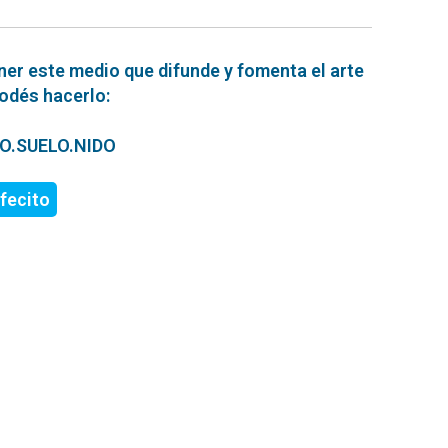
ner este medio que difunde y fomenta el arte
podés hacerlo:
ERO.SUELO.NIDO
fecito