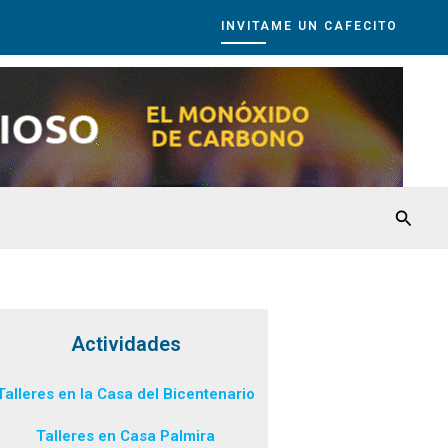
INVITAME UN CAFECITO
Busca
Actividades
Talleres en la Casa del Bicentenario
Talleres en Casa Palmira