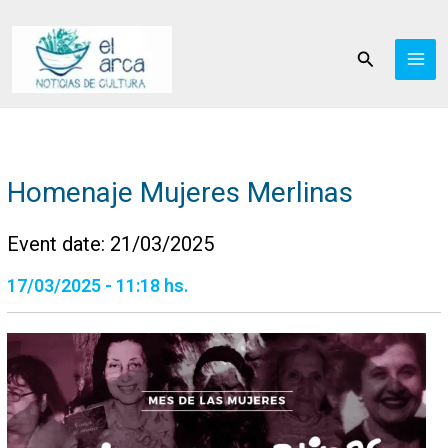
Ir
al
Buscar
contenido
Homenaje Mujeres Merlinas
Event date: 21/03/2025
17/03/2025 - 11:18 hs.