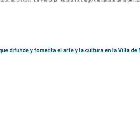
ociación Civil “La Ventana” estarán a cargo del debate de la películ
e difunde y fomenta el arte y la cultura en la Villa de