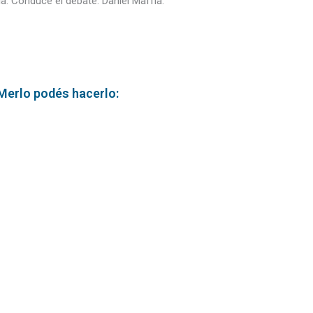
a. Conduce el debate: Daniel Maffía.
 Merlo podés hacerlo: