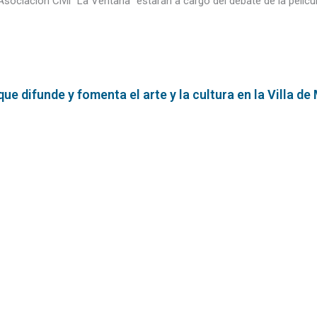
ociación Civil “La Ventana” estarán a cargo del debate de la películ
e difunde y fomenta el arte y la cultura en la Villa de