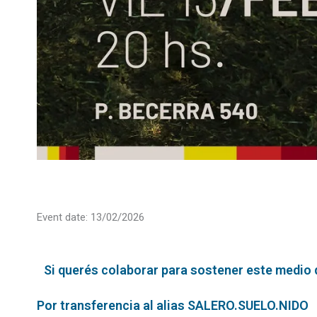
Event date: 13/02/2026
Si querés colaborar para sostener este medio qu
Por transferencia al alias SALERO.SUELO.NIDO