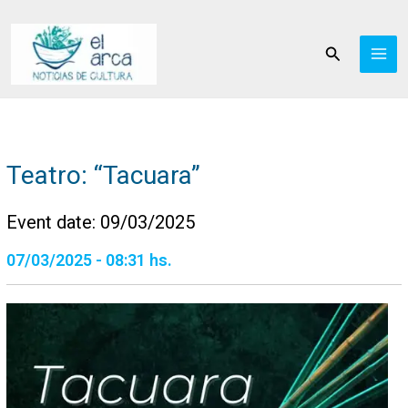
Ir
al
Buscar
contenido
Teatro: “Tacuara”
Event date: 09/03/2025
07/03/2025 - 08:31 hs.