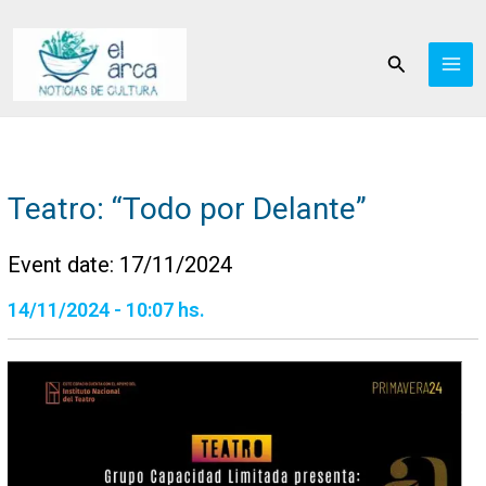
Ir
al
Buscar
contenido
Teatro: “Todo por Delante”
Event date: 17/11/2024
14/11/2024 - 10:07 hs.