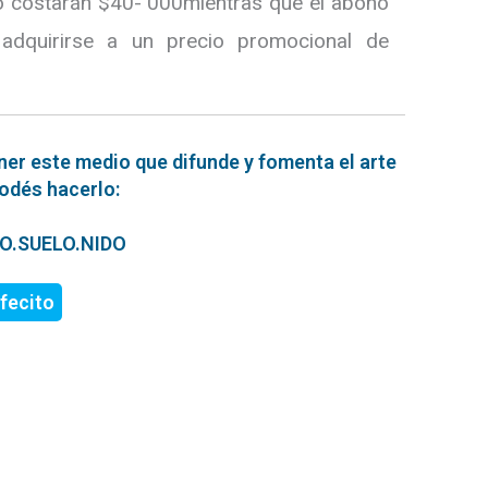
go costarán $40- 000mientras que el abono
adquirirse a un precio promocional de
ner este medio que difunde y fomenta el arte
podés hacerlo:
ERO.SUELO.NIDO
fecito