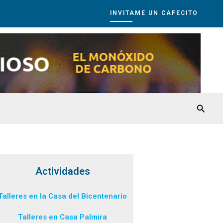
INVITAME UN CAFECITO
Busca
Actividades
Talleres en la Casa del Bicentenario
Talleres en Casa Palmira