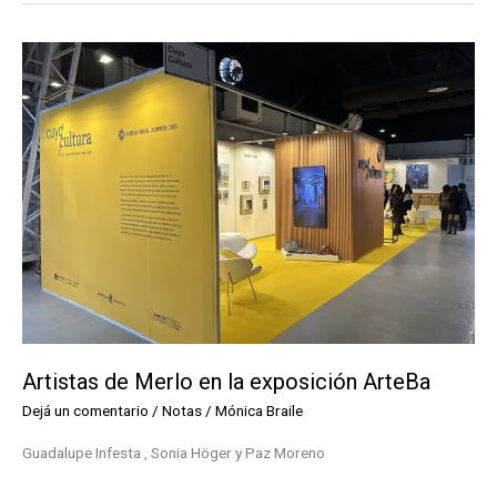
trucos
de
Angus
Molina,
el
Mago
merlino
Artistas de Merlo en la exposición ArteBa
Dejá un comentario
/
Notas
/
Mónica Braile
Guadalupe Infesta , Sonia Höger y Paz Moreno