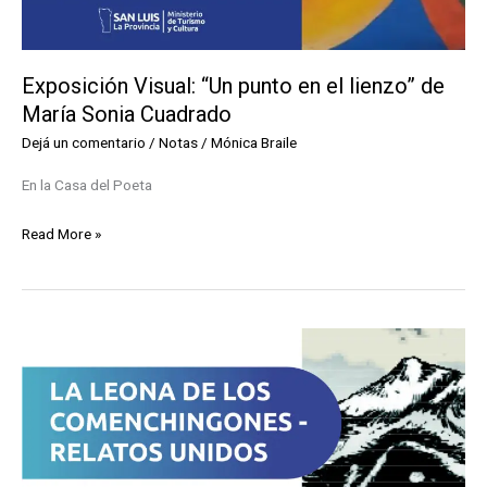
Exposición Visual: “Un punto en el lienzo” de
María Sonia Cuadrado
Dejá un comentario
/
Notas
/
Mónica Braile
En la Casa del Poeta
Exposición
Read More »
Visual:
“Un
punto
en
el
lienzo”
de
María
Sonia