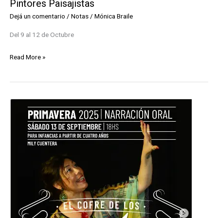
Pintores Paisajistas
Dejá un comentario
/
Notas
/
Mónica Braile
Del 9 al 12 de Octubre
33°
Read More »
edición
del
Encuentro
Nacional
de
Pintores
Paisajistas