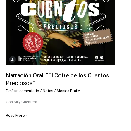
Narración Oral: “El Cofre de los Cuentos
Preciosos”
Dejá un comentario
/
Notas
/
Mónica Braile
Con Mily Cuentera
Narración
Read More »
Oral:
“El