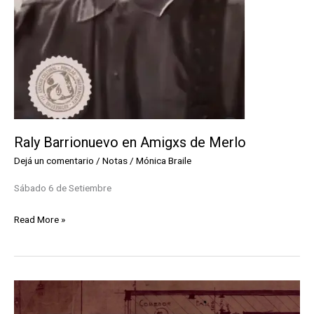
Raly Barrionuevo en Amigxs de Merlo
Dejá un comentario
/
Notas
/
Mónica Braile
Sábado 6 de Setiembre
Raly
Read More »
Barrionuevo
en
Amigxs
de
Merlo