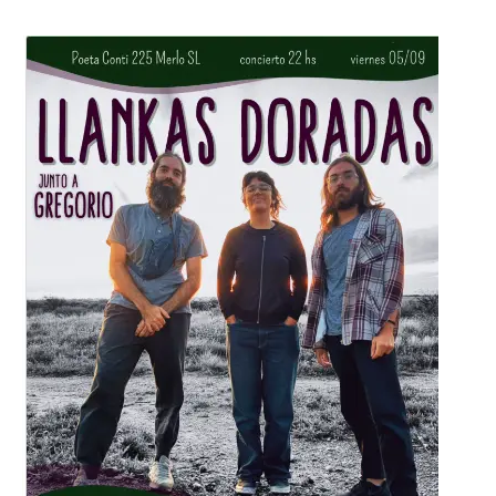
Cofre
de
los
Cuentos
Preciosos”