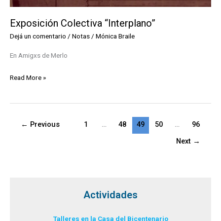
Exposición Colectiva “Interplano”
Dejá un comentario
/
Notas
/
Mónica Braile
En Amigxs de Merlo
Exposición
Read More »
Colectiva
“Interplano”
←
Previous
1
…
48
49
50
…
96
Next
→
Actividades
Talleres en la Casa del Bicentenario