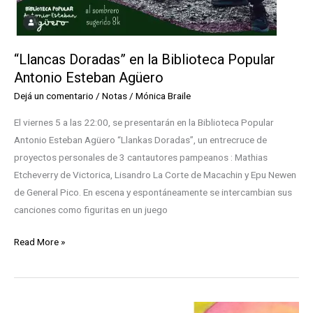
“Llancas Doradas” en la Biblioteca Popular
Antonio Esteban Agüero
Dejá un comentario
/
Notas
/
Mónica Braile
El viernes 5 a las 22:00, se presentarán en la Biblioteca Popular
Antonio Esteban Agüero “Llankas Doradas”, un entrecruce de
proyectos personales de 3 cantautores pampeanos : Mathias
Etcheverry de Victorica, Lisandro La Corte de Macachin y Epu Newen
de General Pico. En escena y espontáneamente se intercambian sus
canciones como figuritas en un juego
“Llancas
Read More »
Doradas”
en
la
Biblioteca