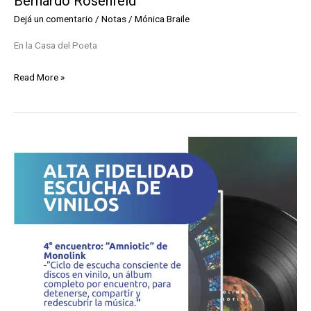
Bernardo Rosenfeld
Dejá un comentario
/
Notas
/
Mónica Braile
En la Casa del Poeta
Presentación
Read More »
de
“La
leona
de
los
Comechingones
–
Relatos
unidos”
de
Bernardo
Rosenfeld