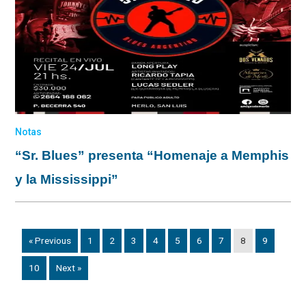
Notas
“Sr. Blues” presenta “Homenaje a Memphis
y la Mississippi”
« Previous
1
2
3
4
5
6
7
8
9
10
Next »